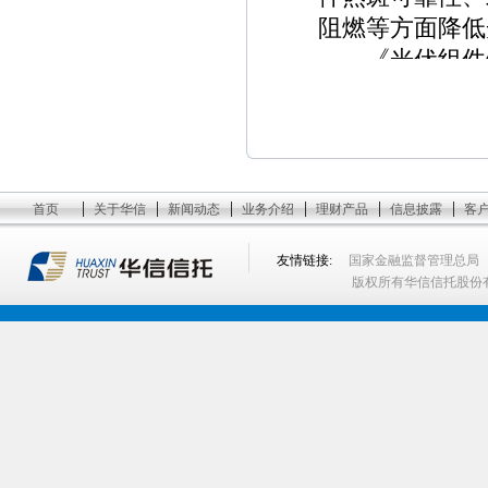
阻燃等方面降低
《光伏组件铭
求、标识内容和
短路电流、标称
求铭牌值与实测
在实验室测量不
|
|
|
|
|
|
首页
关于华信
新闻动态
业务介绍
理财产品
信息披露
客
工业和信息化
企业将依据标准
友情链接:
国家金融监督管理总局
级，尽早实现符
版权所有华信信托股份
下一步，工业
业管理，规范市
业尽快依标生产
产业转型升级发
中国光伏行业
标准制定充分对