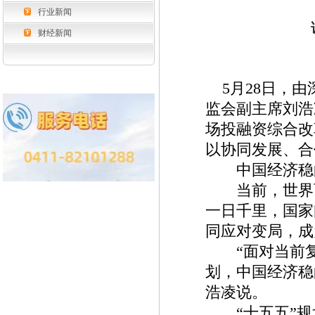
行业新闻
财经新闻
5月28日，由
监会副主席刘浩
场投融资综合改
以协同发展、合
中国经济稳的
当前，世界百
一日千里，国家
同应对变局，成
“面对当前复
划，中国经济稳
浩凌说。
“十五五”规