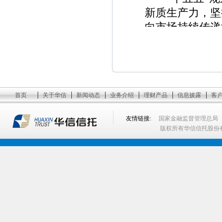
新质生产力，坚
向市场持续传递
心。
同时，中国宏
年一季度国内生
质生产力不断培
|
|
|
|
|
|
首页
关于华信
新闻动态
业务介绍
理财产品
信息披露
客
的韧性，为世界
中国资产投资
友情链接:
国家金融监督管理总局
刘浩凌表示，
版权所有华信信托股份
持续见效，市场
意愿不断提升。
具体来看，证
质量的上市公司群
创业板改革等举
不断提升，服务