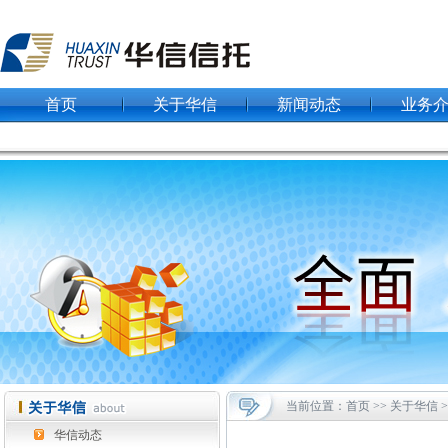
首页
关于华信
新闻动态
业务
当前位置：首页 >> 关于华信 
华信动态