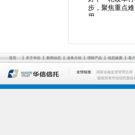
步，聚焦重点难
用。
地方层面改
近期，湖北、
化国资国企改革
5月15日，
|
|
|
|
|
|
首页
关于华信
新闻动态
业务介绍
理财产品
信息披露
客
党中央部署要求
紧迫感。聚焦主
友情链接:
国家金融监督管理总局
做强功能、做大
版权所有华信信托股份
新，持续完善现
技创新和产业创
力。强化投资监
理体系，更好促
5月19日，
中央关于深化国