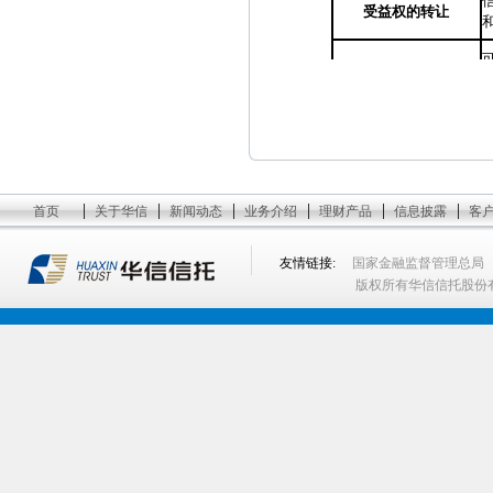
受益权的转让
信托收益分配
推介地点
1
|
|
|
|
|
|
2
首页
关于华信
新闻动态
业务介绍
理财产品
信息披露
客
资金运用
3
友情链接:
国家金融监督管理总局
1
版权所有华信信托股份
1
2
3
保障措施