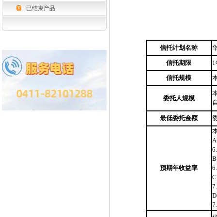
已结束产品
信托计划名称
信托期限
1
信托规模
委托人规模
最低委托金额
A
6
B
预期年收益率
6
C
7
D
7